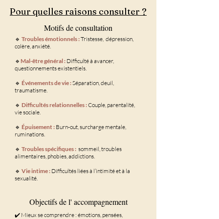
Pour quelles raisons consulter ?
Motifs de consultation
🔹
Troubles émotionnels :
Tristesse, dépression,
colère, anxiété.
​​🔹
Mal-être général :
Difficulté à avancer,
questionnements existentiels.
🔹
Événements de vie :
Séparation, deuil,
traumatisme.
🔹
Difficultés relationnelles :
Couple, parentalité,
vie sociale.
🔹
Épuisement :
Burn-out, surcharge mentale,
ruminations.
🔹
Troubles spécifiques :
sommeil, troubles
alimentaires, phobies, addictions.
🔹
Vie intime :
Difficultés liées à l’intimité et à la
sexualité.
Objectifs de l' accompagnement
✔️ Mieux se comprendre : émotions, pensées,