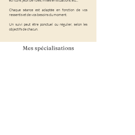
écriture, jeux de rôles, mises en situations, etc...​
Chaque séance est adaptée en fonction de vos
ressentis et de vos besoins du moment.
Un suivi peut être ponctuel ou régulier, selon les
objectifs de chacun.
Mes spécialisations
Bien être au
Sommeil
travail
Comportement
Gestion