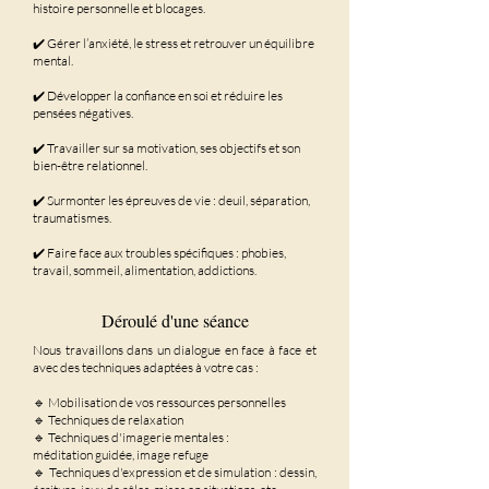
histoire personnelle et blocages.
✔️ Gérer l’anxiété, le stress et retrouver un équilibre
mental.
✔️ Développer la confiance en soi et réduire les
pensées négatives.
✔️ Travailler sur sa motivation, ses objectifs et son
bien-être relationnel.
✔️ Surmonter les épreuves de vie : deuil, séparation,
traumatismes.
✔️ Faire face aux troubles spécifiques : phobies,
travail, sommeil, alimentation, addictions.
Déroulé d'une séance
Nous travaillons dans un dialogue en face à face et
avec des techniques adaptées à votre cas :
🔹
Mobilisation de vos ressources personnelles
🔹
Techniques de relaxation
🔹
Techniques d'imagerie mentales :
méditation guidée, image refuge
🔹
Techniques d'expression et de simulation : dessin,