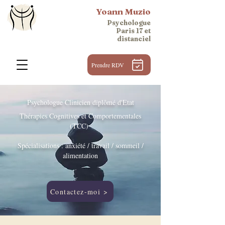
Yoann Muzio
Psychologue
Paris 17 et
distanciel
Prendre RDV
Psychologue Clinicien diplômé d'Etat
Thérapies Cognitives et Comportementales
(TCC)
Spécialisations : anxiété / travail / sommeil /
alimentation
Contactez-moi >